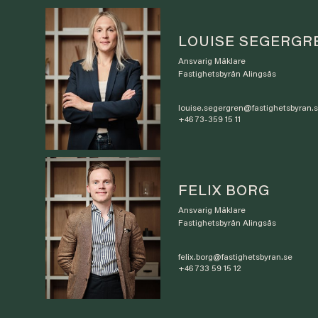
LOUISE SEGERGR
Ansvarig Mäklare
Fastighetsbyrån Alingsås
louise.segergren@fastighetsbyran.
+46 73-359 15 11
FELIX BORG
Ansvarig Mäklare
Fastighetsbyrån Alingsås
felix.borg@fastighetsbyran.se
+46 733 59 15 12