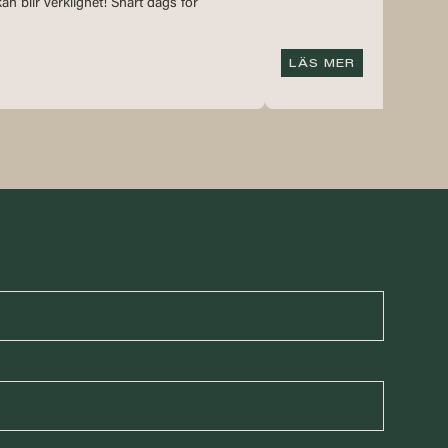
an blir verklighet! Snart dags för
LÄS MER