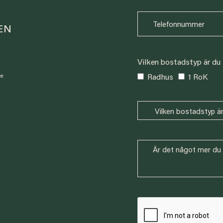
EN
Vilken bostadstyp är du 
Radhus
1 RoK
se