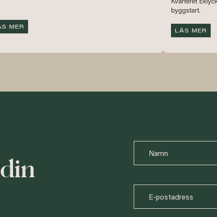
Kvarteret Eklyck
byggstart.
ÄS MER
LÄS MER
din