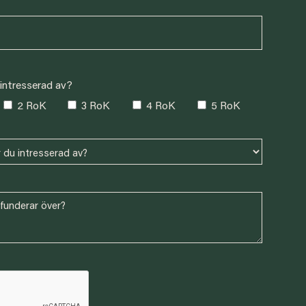
intresserad av?
2 RoK
3 RoK
4 RoK
5 RoK