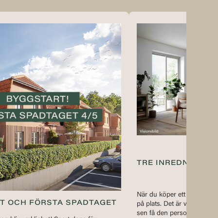
TRE INREDNINGSST
När du köper ett ny bostad
T OCH FÖRSTA SPADTAGET
på plats. Det är viktigt me
sen få den personliga inred